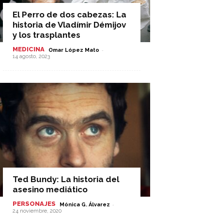
El Perro de dos cabezas: La
historia de Vladímir Démijov
y los trasplantes
MEDICINA
-
Omar López Mato
14 agosto, 2023
Ted Bundy: La historia del
asesino mediático
PERSONAJES
-
Mónica G. Álvarez
24 noviembre, 2020