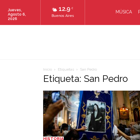
12.9
C
Jueves,
MÚSICA
Agosto 6,
Buenos Aires
2026
Inicio
Etiquetas
San Pedro
Etiqueta: San Pedro
HISTORIA