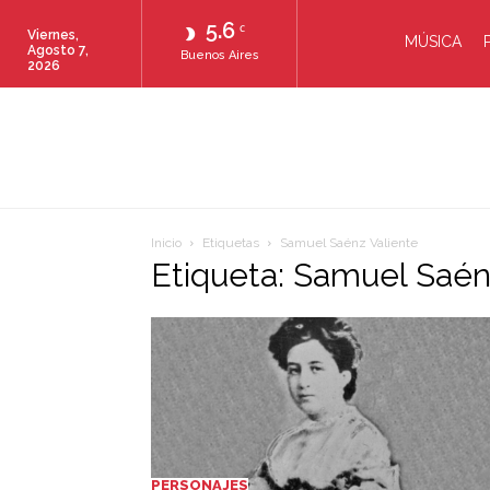
5.6
C
Viernes,
MÚSICA
Agosto 7,
Buenos Aires
2026
Inicio
Etiquetas
Samuel Saénz Valiente
Etiqueta: Samuel Saén
PERSONAJES