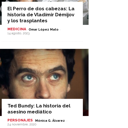
El Perro de dos cabezas: La
historia de Vladímir Démijov
y los trasplantes
MEDICINA
-
Omar López Mato
14 agosto, 2023
Ted Bundy: La historia del
asesino mediático
PERSONAJES
-
Mónica G. Álvarez
24 noviembre, 2020