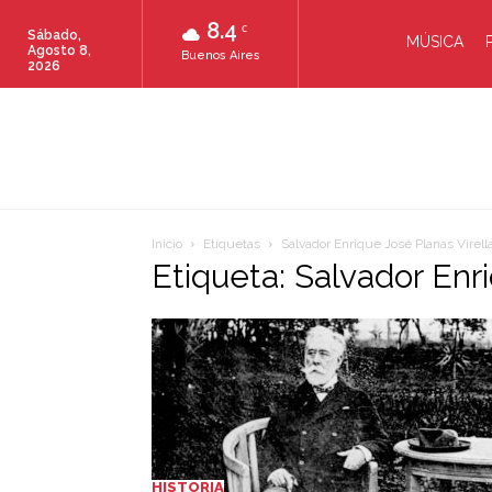
8.4
C
Sábado,
MÚSICA
Agosto 8,
Buenos Aires
2026
Inicio
Etiquetas
Salvador Enrique José Planas Virell
Etiqueta: Salvador Enr
HISTORIA