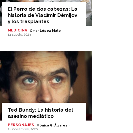
El Perro de dos cabezas: La
historia de Vladímir Démijov
y los trasplantes
MEDICINA
-
Omar López Mato
14 agosto, 2023
Ted Bundy: La historia del
asesino mediático
PERSONAJES
-
Mónica G. Álvarez
24 noviembre, 2020