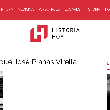
PINTURA
MEDICINA
PERSONAJES
LUGARES
HISTORIA
FO
a
ique José Planas Virella
Historia
L
Hoy