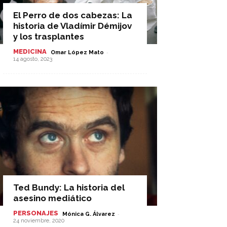
El Perro de dos cabezas: La
historia de Vladímir Démijov
y los trasplantes
MEDICINA
-
Omar López Mato
14 agosto, 2023
Ted Bundy: La historia del
asesino mediático
PERSONAJES
-
Mónica G. Álvarez
24 noviembre, 2020