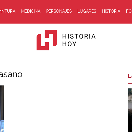
PINTURA
MEDICINA
PERSONAJES
LUGARES
HISTORIA
FO
pasano
Historia
L
Hoy