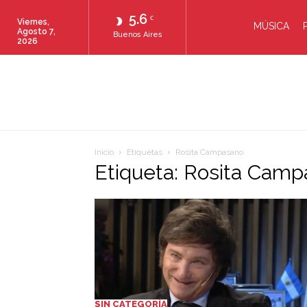
5.6
C
Viernes,
MÚSICA
Agosto 7,
Buenos Aires
2026
Inicio
Etiquetas
Rosita Campasano
Etiqueta: Rosita Cam
SIN CATEGORÍA