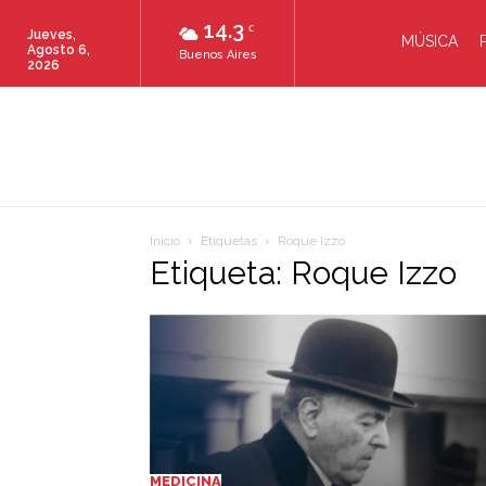
14.3
C
Jueves,
MÚSICA
Agosto 6,
Buenos Aires
2026
Inicio
Etiquetas
Roque Izzo
Etiqueta: Roque Izzo
MEDICINA