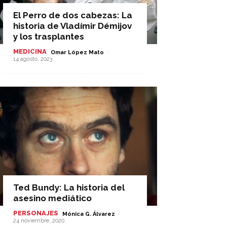
El Perro de dos cabezas: La
historia de Vladímir Démijov
y los trasplantes
MEDICINA
-
Omar López Mato
14 agosto, 2023
Ted Bundy: La historia del
asesino mediático
PERSONAJES
-
Mónica G. Álvarez
24 noviembre, 2020