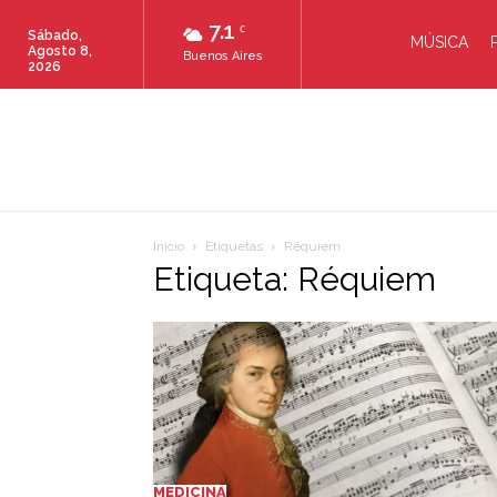
7.1
C
Sábado,
MÚSICA
Agosto 8,
Buenos Aires
2026
Inicio
Etiquetas
Réquiem
Etiqueta: Réquiem
MEDICINA