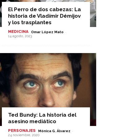
El Perro de dos cabezas: La
historia de Vladímir Démijov
y los trasplantes
MEDICINA
-
Omar López Mato
14 agosto, 2023
Ted Bundy: La historia del
asesino mediático
PERSONAJES
-
Mónica G. Álvarez
24 noviembre, 2020