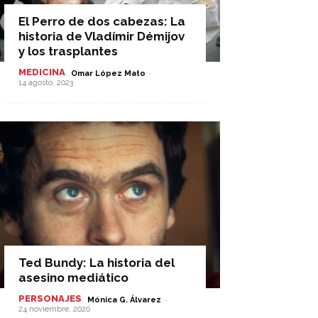
El Perro de dos cabezas: La
historia de Vladímir Démijov
y los trasplantes
MEDICINA
-
Omar López Mato
14 agosto, 2023
Ted Bundy: La historia del
asesino mediático
PERSONAJES
-
Mónica G. Álvarez
24 noviembre, 2020