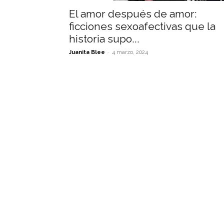
El amor después de amor:
ficciones sexoafectivas que la
historia supo...
-
Juanita Blee
4 marzo, 2024