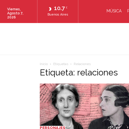
10.7
C
Viernes,
MÚSICA
Agosto 7,
Buenos Aires
2026
Inicio
Etiquetas
Relaciones
Etiqueta: relaciones
PERSONAJES