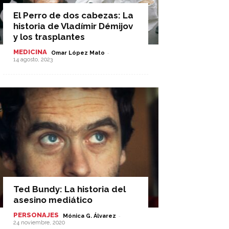
El Perro de dos cabezas: La
historia de Vladímir Démijov
y los trasplantes
MEDICINA
-
Omar López Mato
14 agosto, 2023
Ted Bundy: La historia del
asesino mediático
PERSONAJES
-
Mónica G. Álvarez
24 noviembre, 2020