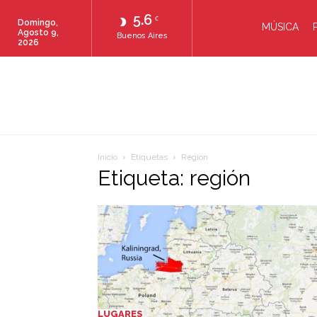
5.6
C
Domingo,
MÚSICA
Agosto 9,
Buenos Aires
2026
Inicio
Etiquetas
Región
Etiqueta: región
LUGARES