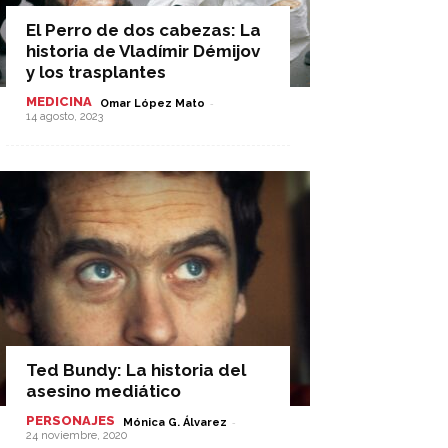
El Perro de dos cabezas: La
historia de Vladímir Démijov
y los trasplantes
MEDICINA
-
Omar López Mato
14 agosto, 2023
Ted Bundy: La historia del
asesino mediático
PERSONAJES
-
Mónica G. Álvarez
24 noviembre, 2020