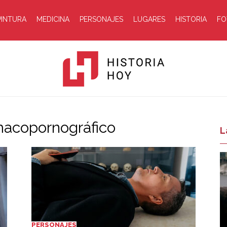
PINTURA
MEDICINA
PERSONAJES
LUGARES
HISTORIA
FO
macopornográfico
Historia
L
Hoy
PERSONAJES