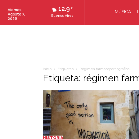
12.9
C
Viernes,
MÚSICA
Agosto 7,
Buenos Aires
2026
Inicio
Etiquetas
Régimen farmacopornográfico
Etiqueta: régimen far
HISTORIA