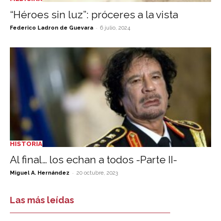
“Héroes sin luz”: próceres a la vista
-
Federico Ladron de Guevara
6 julio, 2024
HISTORIA
Al final… los echan a todos -Parte II-
-
Miguel A. Hernández
20 octubre, 2023
Las más leídas