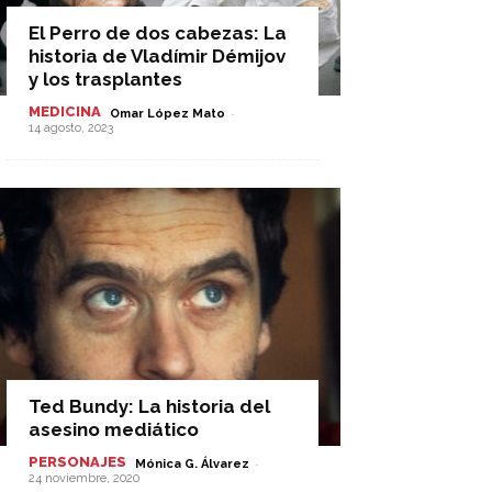
El Perro de dos cabezas: La
historia de Vladímir Démijov
y los trasplantes
MEDICINA
-
Omar López Mato
14 agosto, 2023
Ted Bundy: La historia del
asesino mediático
PERSONAJES
-
Mónica G. Álvarez
24 noviembre, 2020