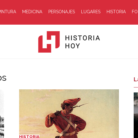
PINTURA
MEDICINA
PERSONAJES
LUGARES
HISTORIA
FO
os
Historia
L
Hoy
HISTORIA