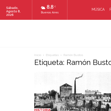
8.8
C
Sábado,
MÚSICA
Agosto 8,
Buenos Aires
2026
Inicio
Etiquetas
Ramón Bustos
Etiqueta: Ramón Bust
HISTORIA