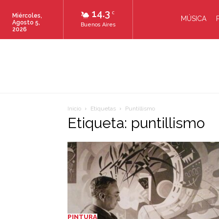
14.3
C
Miércoles,
MÚSICA
Agosto 5,
Buenos Aires
2026
Inicio
Etiquetas
Puntillismo
Etiqueta: puntillismo
PINTURA