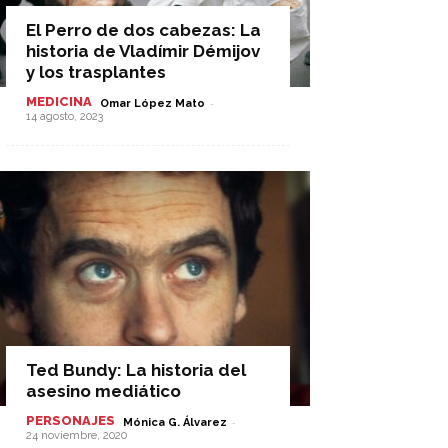
El Perro de dos cabezas: La
historia de Vladímir Démijov
y los trasplantes
MEDICINA
-
Omar López Mato
14 agosto, 2023
Ted Bundy: La historia del
asesino mediático
PERSONAJES
-
Mónica G. Álvarez
24 noviembre, 2020