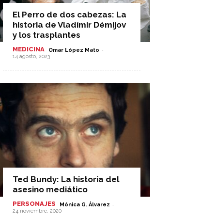
El Perro de dos cabezas: La
historia de Vladímir Démijov
y los trasplantes
MEDICINA
-
Omar López Mato
14 agosto, 2023
Ted Bundy: La historia del
asesino mediático
PERSONAJES
-
Mónica G. Álvarez
24 noviembre, 2020