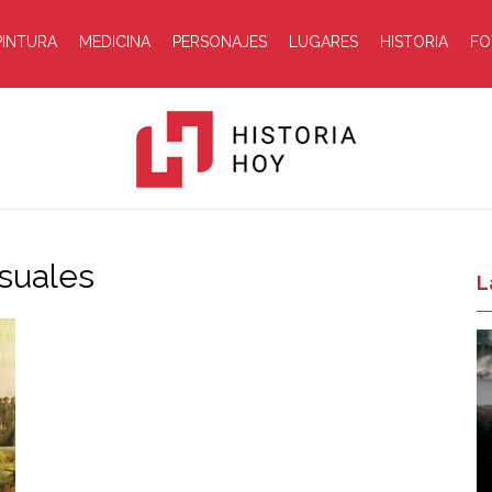
PINTURA
MEDICINA
PERSONAJES
LUGARES
HISTORIA
FO
isuales
Historia
L
Hoy