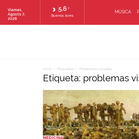
5.6
C
Viernes,
MÚSICA
Agosto 7,
Buenos Aires
2026
Inicio
Etiquetas
Problemas visuales
Etiqueta: problemas v
MEDICINA