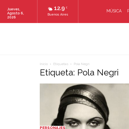
12.9
C
Jueves,
MÚSICA
Agosto 6,
Buenos Aires
2026
Inicio
Etiquetas
Pola Negri
Etiqueta: Pola Negri
PERSONAJES