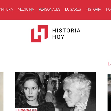
PINTURA
MEDICINA
PERSONAJES
LUGARES
HISTORIA
FO
Historia
L
Hoy
PERSONAJES