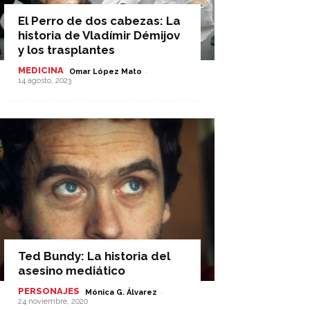
El Perro de dos cabezas: La
historia de Vladímir Démijov
y los trasplantes
MEDICINA
-
Omar López Mato
14 agosto, 2023
Ted Bundy: La historia del
asesino mediático
PERSONAJES
-
Mónica G. Álvarez
24 noviembre, 2020