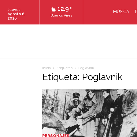
12.9
C
Jueves,
MÚSICA
Agosto 6,
Buenos Aires
2026
Inicio
Etiquetas
Poglavnik
Etiqueta: Poglavnik
PERSONAJES