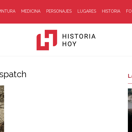
PINTURA
MEDICINA
PERSONAJES
LUGARES
HISTORIA
FO
ispatch
Historia
L
Hoy