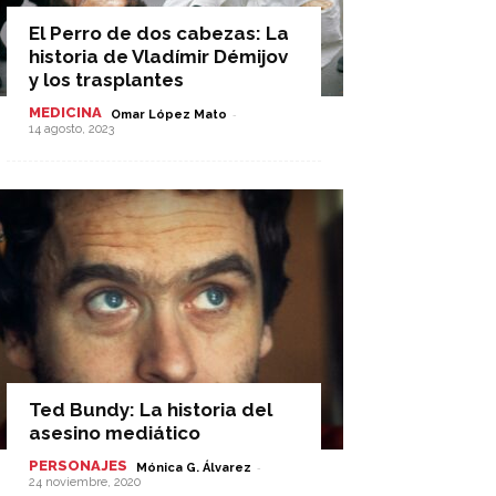
El Perro de dos cabezas: La
historia de Vladímir Démijov
y los trasplantes
MEDICINA
-
Omar López Mato
14 agosto, 2023
Ted Bundy: La historia del
asesino mediático
PERSONAJES
-
Mónica G. Álvarez
24 noviembre, 2020