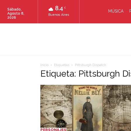
8.4
C
Sábado,
MÚSICA
Agosto 8,
Buenos Aires
2026
Inicio
Etiquetas
Pittsburgh Dispatch
Etiqueta: Pittsburgh D
PERSONAJES