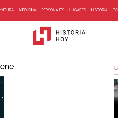
PINTURA
MEDICINA
PERSONAJES
LUGARES
HISTORIA
FO
vene
Historia
L
Hoy