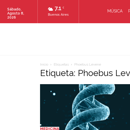
7.1
C
Sábado,
MÚSICA
Agosto 8,
Buenos Aires
2026
Inicio
Etiquetas
Phoebus Levene
Etiqueta: Phoebus Le
MEDICINA