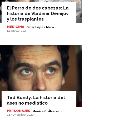
El Perro de dos cabezas: La
historia de Vladímir Démijov
y los trasplantes
MEDICINA
-
Omar López Mato
14 agosto, 2023
Ted Bundy: La historia del
asesino mediático
PERSONAJES
-
Mónica G. Álvarez
24 noviembre, 2020