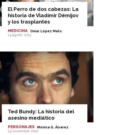
El Perro de dos cabezas: La
historia de Vladímir Démijov
y los trasplantes
MEDICINA
-
Omar López Mato
14 agosto, 2023
Ted Bundy: La historia del
asesino mediático
PERSONAJES
-
Mónica G. Álvarez
24 noviembre, 2020