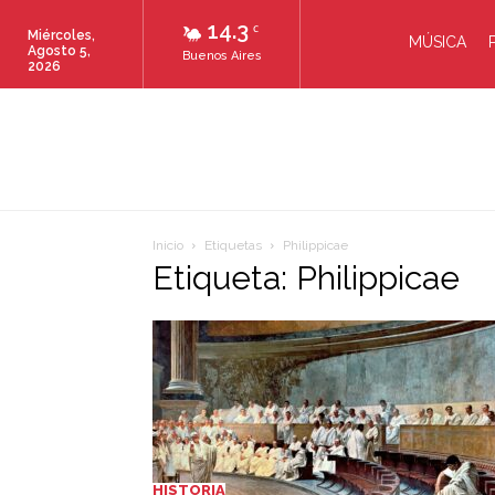
14.3
C
Miércoles,
MÚSICA
Agosto 5,
Buenos Aires
2026
Inicio
Etiquetas
Philippicae
Etiqueta: Philippicae
HISTORIA