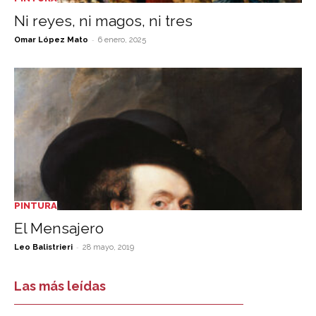
Ni reyes, ni magos, ni tres
-
Omar López Mato
6 enero, 2025
PINTURA
El Mensajero
-
Leo Balistrieri
28 mayo, 2019
Las más leídas