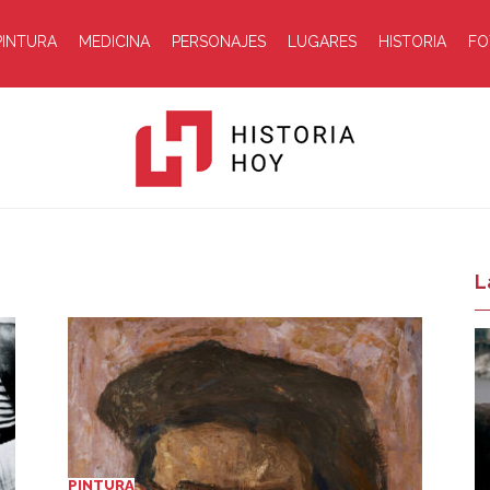
PINTURA
MEDICINA
PERSONAJES
LUGARES
HISTORIA
FO
Historia
L
Hoy
PINTURA