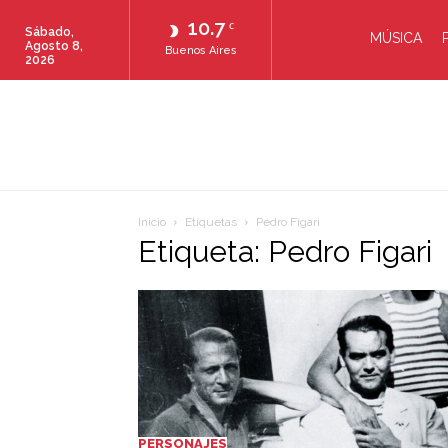
10.7
C
Sábado,
MÚSICA
Agosto 8,
Buenos Aires
2026
Inicio
Etiquetas
Pedro Figari
Etiqueta: Pedro Figari
PERSONAJES