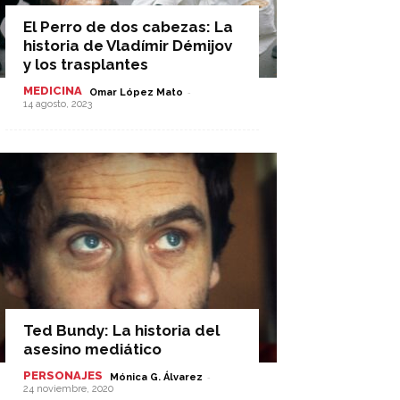
El Perro de dos cabezas: La
historia de Vladímir Démijov
y los trasplantes
MEDICINA
-
Omar López Mato
14 agosto, 2023
Ted Bundy: La historia del
asesino mediático
PERSONAJES
-
Mónica G. Álvarez
24 noviembre, 2020