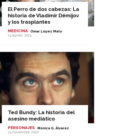
El Perro de dos cabezas: La
historia de Vladímir Démijov
y los trasplantes
MEDICINA
-
Omar López Mato
14 agosto, 2023
Ted Bundy: La historia del
asesino mediático
PERSONAJES
-
Mónica G. Álvarez
24 noviembre, 2020