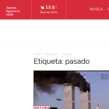
12.9
C
Jueves,
MÚSICA
Agosto 6,
Buenos Aires
2026
Inicio
Etiquetas
Pasado
Etiqueta: pasado
HISTORIA