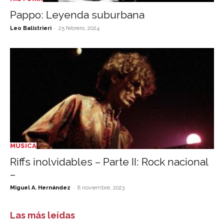
Pappo: Leyenda suburbana
-
Leo Balistrieri
25 febrero, 2024
MÚSICA
Riffs inolvidables – Parte II: Rock nacional
–
-
Miguel A. Hernández
8 noviembre, 2023
Las más leídas