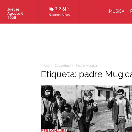
12.9
C
Jueves,
MÚSICA
Agosto 6,
Buenos Aires
2026
Inicio
Etiquetas
Padre Mugica
Etiqueta: padre Mugic
PERSONAJES