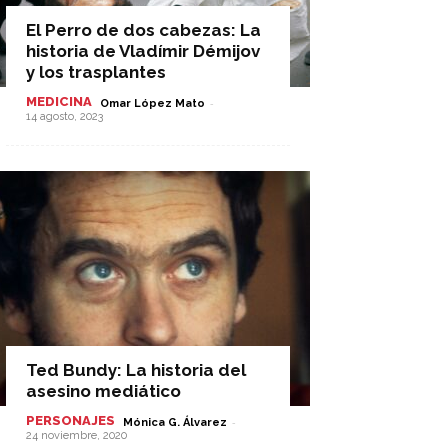
El Perro de dos cabezas: La
historia de Vladímir Démijov
y los trasplantes
MEDICINA
-
Omar López Mato
14 agosto, 2023
Ted Bundy: La historia del
asesino mediático
PERSONAJES
-
Mónica G. Álvarez
24 noviembre, 2020