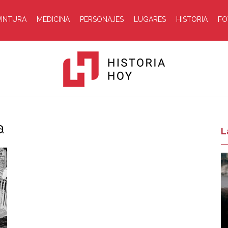
PINTURA
MEDICINA
PERSONAJES
LUGARES
HISTORIA
FO
a
Historia
L
Hoy