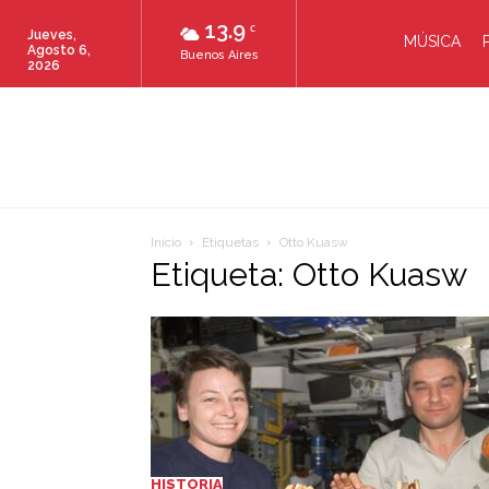
13.9
C
Jueves,
MÚSICA
Agosto 6,
Buenos Aires
2026
Inicio
Etiquetas
Otto Kuasw
Etiqueta: Otto Kuasw
HISTORIA