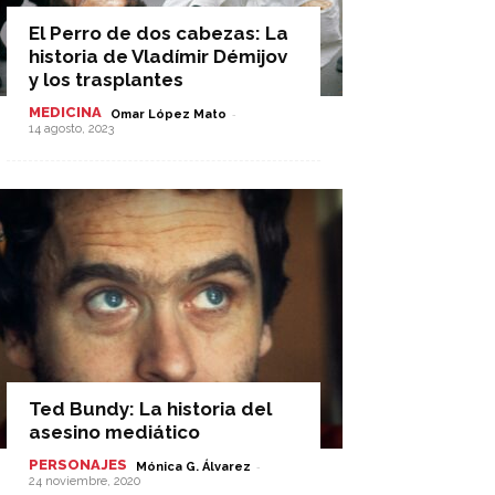
El Perro de dos cabezas: La
historia de Vladímir Démijov
y los trasplantes
MEDICINA
-
Omar López Mato
14 agosto, 2023
Ted Bundy: La historia del
asesino mediático
PERSONAJES
-
Mónica G. Álvarez
24 noviembre, 2020