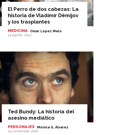
El Perro de dos cabezas: La
historia de Vladímir Démijov
y los trasplantes
MEDICINA
-
Omar López Mato
14 agosto, 2023
Ted Bundy: La historia del
asesino mediático
PERSONAJES
-
Mónica G. Álvarez
24 noviembre, 2020