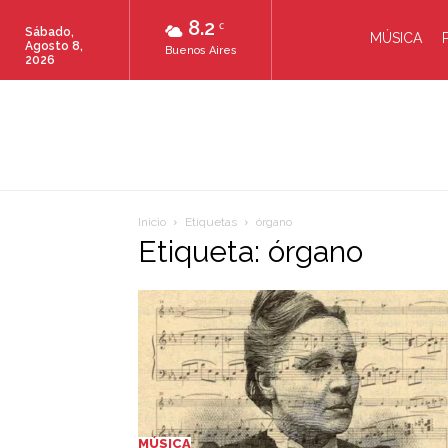
8.2
C
Sábado,
MÚSICA
Agosto 8,
Buenos Aires
2026
Inicio
Etiquetas
órgano
Etiqueta: órgano
MÚSICA