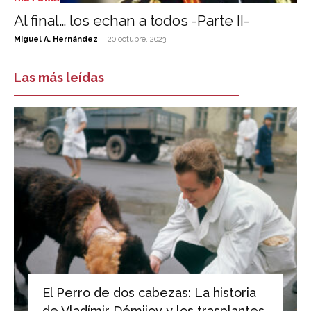
Al final… los echan a todos -Parte II-
-
Miguel A. Hernández
20 octubre, 2023
Las más leídas
El Perro de dos cabezas: La historia
de Vladímir Démijov y los trasplantes