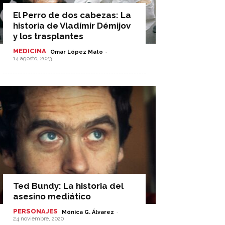
El Perro de dos cabezas: La
historia de Vladímir Démijov
y los trasplantes
MEDICINA
-
Omar López Mato
14 agosto, 2023
Ted Bundy: La historia del
asesino mediático
PERSONAJES
-
Mónica G. Álvarez
24 noviembre, 2020