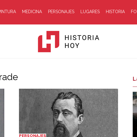
PINTURA
MEDICINA
PERSONAJES
LUGARES
HISTORIA
FO
drade
Historia
L
Hoy
PERSONAJES