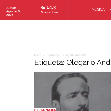
14.3
C
Jueves,
MÚSICA
Agosto 6,
Buenos Aires
2026
Inicio
Etiquetas
Olegario Andrade
Etiqueta: Olegario An
PERSONAJES