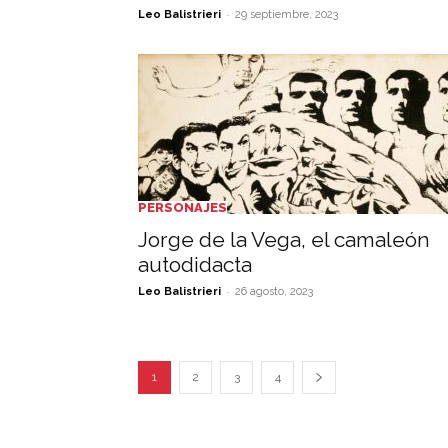
-
Leo Balistrieri
29 septiembre, 2023
PERSONAJES
Jorge de la Vega, el camaleón
autodidacta
-
Leo Balistrieri
26 agosto, 2023
1
2
3
4