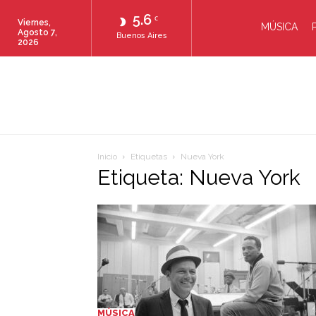
5.6
C
Viernes,
MÚSICA
Agosto 7,
Buenos Aires
2026
Inicio
Etiquetas
Nueva York
Etiqueta: Nueva York
MÚSICA