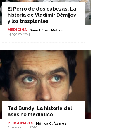
El Perro de dos cabezas: La
historia de Vladímir Démijov
y los trasplantes
MEDICINA
-
Omar López Mato
14 agosto, 2023
Ted Bundy: La historia del
asesino mediático
PERSONAJES
-
Mónica G. Álvarez
24 noviembre, 2020