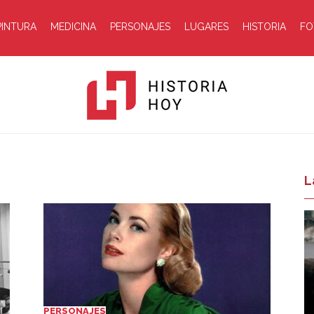
PINTURA
MEDICINA
PERSONAJES
LUGARES
HISTORIA
FO
Historia
L
Hoy
PERSONAJES