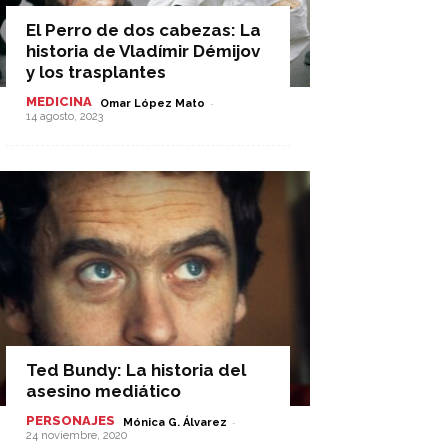
El Perro de dos cabezas: La
historia de Vladímir Démijov
y los trasplantes
MEDICINA
-
Omar López Mato
14 agosto, 2023
Ted Bundy: La historia del
asesino mediático
PERSONAJES
-
Mónica G. Álvarez
24 noviembre, 2020