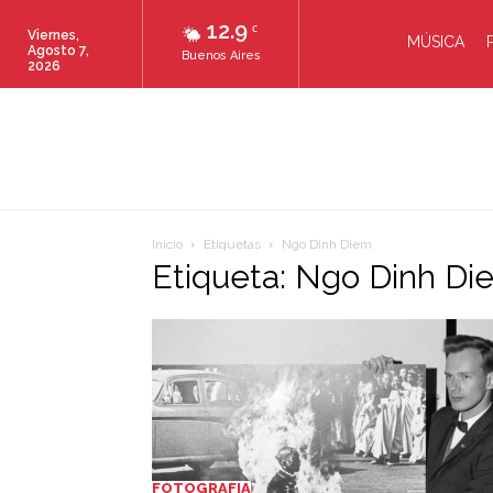
12.9
C
Viernes,
MÚSICA
Agosto 7,
Buenos Aires
2026
Inicio
Etiquetas
Ngo Dinh Diem
Etiqueta: Ngo Dinh Di
FOTOGRAFIA