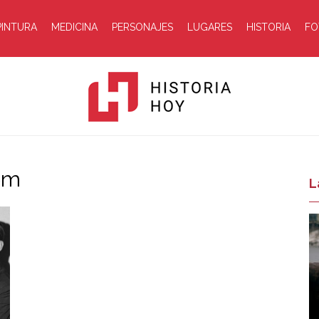
PINTURA
MEDICINA
PERSONAJES
LUGARES
HISTORIA
FO
em
Historia
L
Hoy