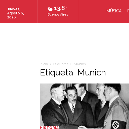
13.8
C
Jueves,
MÚSICA
Agosto 6,
Buenos Aires
2026
Inicio
Etiquetas
Munich
Etiqueta: Munich
HISTORIA