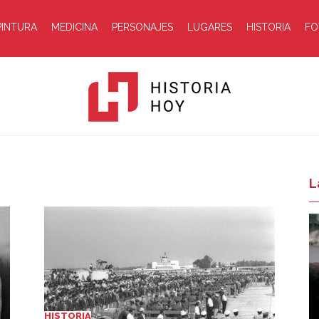
PINTURA
MEDICINA
PERSONAJES
LUGARES
HISTORIA
FO
Historia
L
Hoy
HISTORIA