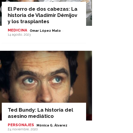
El Perro de dos cabezas: La
historia de Vladímir Démijov
y los trasplantes
MEDICINA
-
Omar López Mato
14 agosto, 2023
Ted Bundy: La historia del
asesino mediático
PERSONAJES
-
Mónica G. Álvarez
24 noviembre, 2020