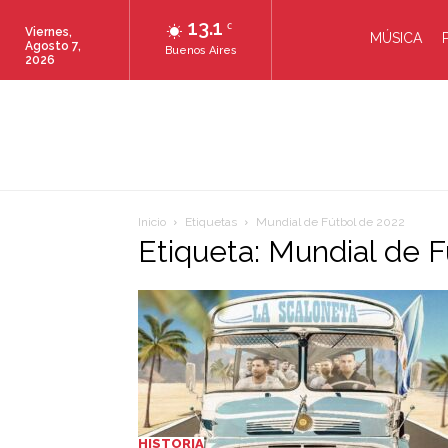
13.1
C
Viernes,
MÚSICA
Agosto 7,
Buenos Aires
2026
Inicio
Etiquetas
Mundial de Fútbol de 2022
Etiqueta: Mundial de F
HISTORIA