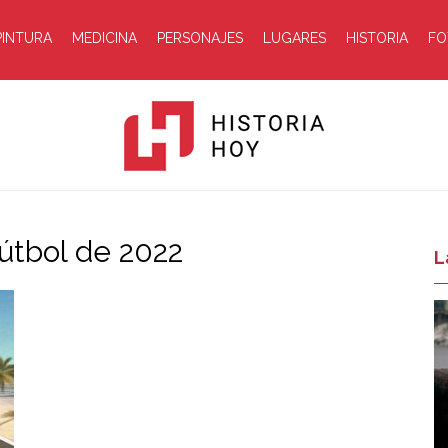
PINTURA
MEDICINA
PERSONAJES
LUGARES
HISTORIA
FO
útbol de 2022
Historia
L
Hoy