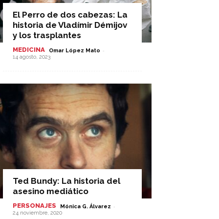
El Perro de dos cabezas: La
historia de Vladímir Démijov
y los trasplantes
MEDICINA
-
Omar López Mato
14 agosto, 2023
Ted Bundy: La historia del
asesino mediático
PERSONAJES
-
Mónica G. Álvarez
24 noviembre, 2020