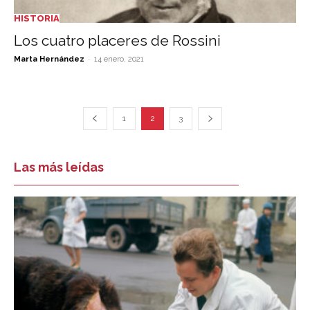
HISTORIA
Los cuatro placeres de Rossini
-
Marta Hernández
14 enero, 2021
1
2
3
Las más leídas