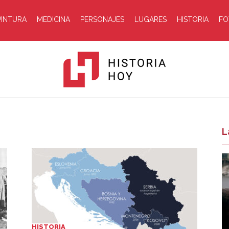
PINTURA
MEDICINA
PERSONAJES
LUGARES
HISTORIA
FO
Historia
L
Hoy
HISTORIA