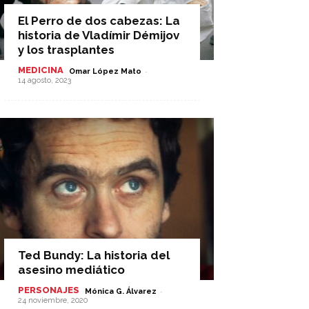
El Perro de dos cabezas: La
historia de Vladímir Démijov
y los trasplantes
MEDICINA
-
Omar López Mato
14 agosto, 2023
Ted Bundy: La historia del
asesino mediático
PERSONAJES
-
Mónica G. Álvarez
24 noviembre, 2020