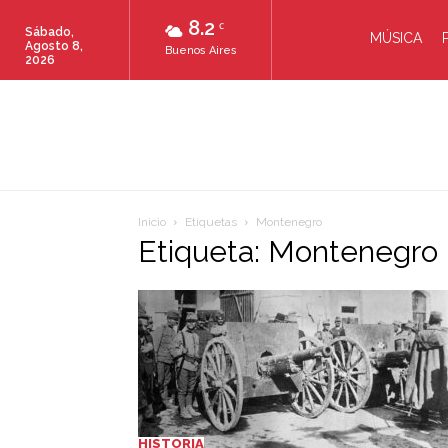
8.2
C
Sábado,
MÚSICA
Agosto 8,
Buenos Aires
2026
Inicio
Etiquetas
Montenegro
Etiqueta: Montenegro
HISTORIA