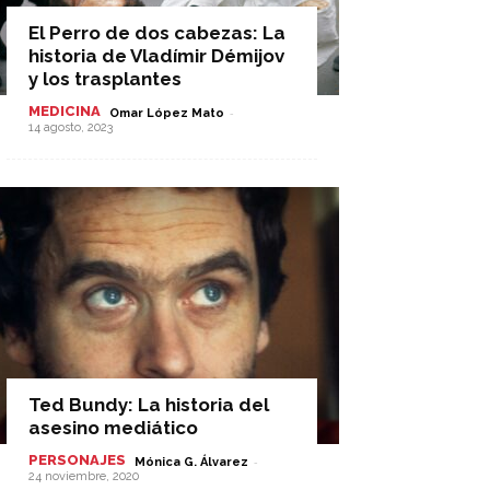
El Perro de dos cabezas: La
historia de Vladímir Démijov
y los trasplantes
MEDICINA
-
Omar López Mato
14 agosto, 2023
Ted Bundy: La historia del
asesino mediático
PERSONAJES
-
Mónica G. Álvarez
24 noviembre, 2020