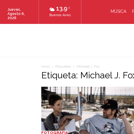
13.9
C
Jueves,
MÚSICA
Agosto 6,
Buenos Aires
2026
Inicio
Etiquetas
Michael J. Fox
Etiqueta: Michael J. Fo
FOTOGRAFIA