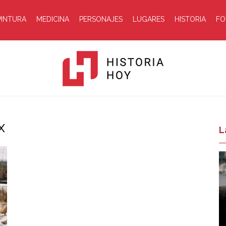
PINTURA
MEDICINA
PERSONAJES
LUGARES
HISTORIA
FO
x
Historia
L
Hoy