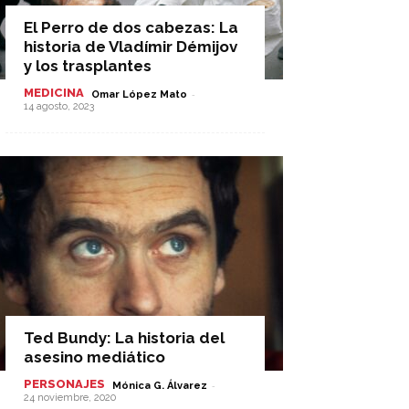
El Perro de dos cabezas: La
historia de Vladímir Démijov
y los trasplantes
MEDICINA
-
Omar López Mato
14 agosto, 2023
Ted Bundy: La historia del
asesino mediático
PERSONAJES
-
Mónica G. Álvarez
24 noviembre, 2020