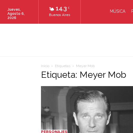
14.3
C
Jueves,
MÚSICA
Agosto 6,
Buenos Aires
2026
Inicio
Etiquetas
Meyer Mob
Etiqueta: Meyer Mob
PERSONAJES