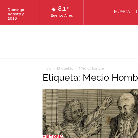
8.1
C
Domingo,
MÚSICA
Agosto 9,
Buenos Aires
2026
Inicio
Etiquetas
Medio Hombre
Etiqueta: Medio Homb
HISTORIA