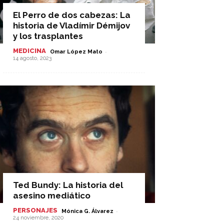
El Perro de dos cabezas: La
historia de Vladímir Démijov
y los trasplantes
MEDICINA
-
Omar López Mato
14 agosto, 2023
Ted Bundy: La historia del
asesino mediático
PERSONAJES
-
Mónica G. Álvarez
24 noviembre, 2020