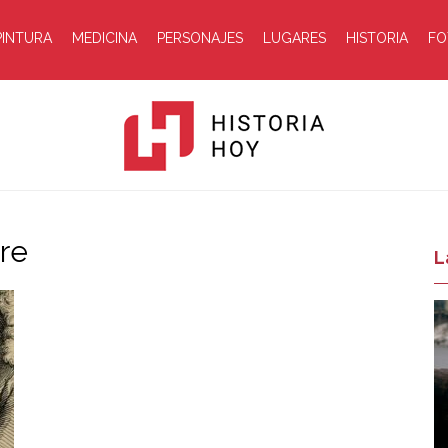
PINTURA
MEDICINA
PERSONAJES
LUGARES
HISTORIA
FO
re
Historia
L
Hoy