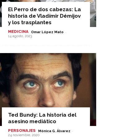
El Perro de dos cabezas: La
historia de Vladímir Démijov
y los trasplantes
MEDICINA
-
Omar López Mato
14 agosto, 2023
Ted Bundy: La historia del
asesino mediático
PERSONAJES
-
Mónica G. Álvarez
24 noviembre, 2020