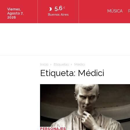
5.6
C
Viernes,
MÚSICA
Agosto 7,
Buenos Aires
2026
Inicio
Etiquetas
Médici
Etiqueta: Médici
PERSONAJES