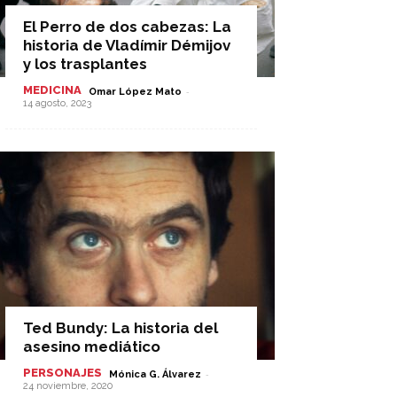
El Perro de dos cabezas: La
historia de Vladímir Démijov
y los trasplantes
MEDICINA
-
Omar López Mato
14 agosto, 2023
Ted Bundy: La historia del
asesino mediático
PERSONAJES
-
Mónica G. Álvarez
24 noviembre, 2020