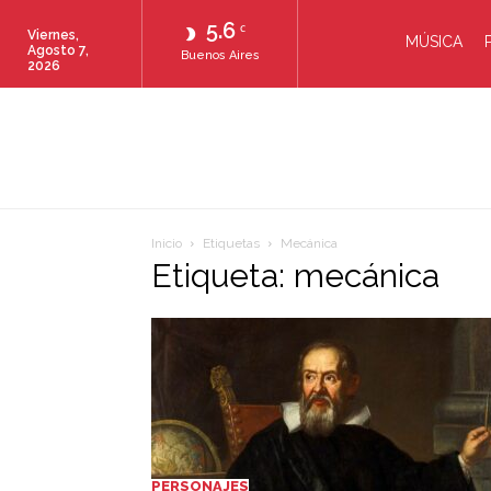
5.6
C
Viernes,
MÚSICA
Agosto 7,
Buenos Aires
2026
Inicio
Etiquetas
Mecánica
Etiqueta: mecánica
PERSONAJES