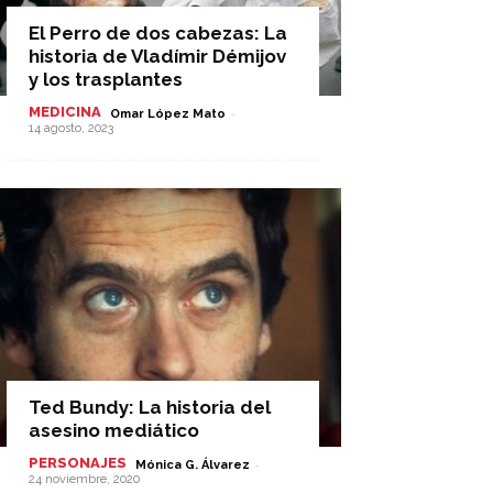
El Perro de dos cabezas: La
historia de Vladímir Démijov
y los trasplantes
MEDICINA
-
Omar López Mato
14 agosto, 2023
Ted Bundy: La historia del
asesino mediático
PERSONAJES
-
Mónica G. Álvarez
24 noviembre, 2020