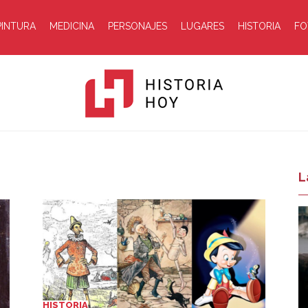
PINTURA
MEDICINA
PERSONAJES
LUGARES
HISTORIA
FO
Historia
L
Hoy
HISTORIA