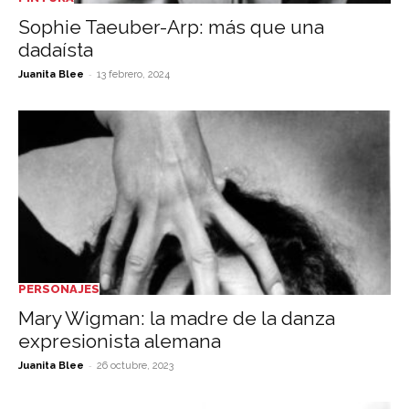
Sophie Taeuber-Arp: más que una
dadaísta
-
Juanita Blee
13 febrero, 2024
PERSONAJES
Mary Wigman: la madre de la danza
expresionista alemana
-
Juanita Blee
26 octubre, 2023