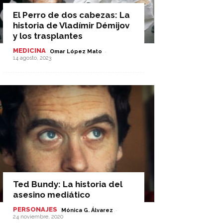
El Perro de dos cabezas: La
historia de Vladímir Démijov
y los trasplantes
MEDICINA
-
Omar López Mato
14 agosto, 2023
Ted Bundy: La historia del
asesino mediático
PERSONAJES
-
Mónica G. Álvarez
24 noviembre, 2020