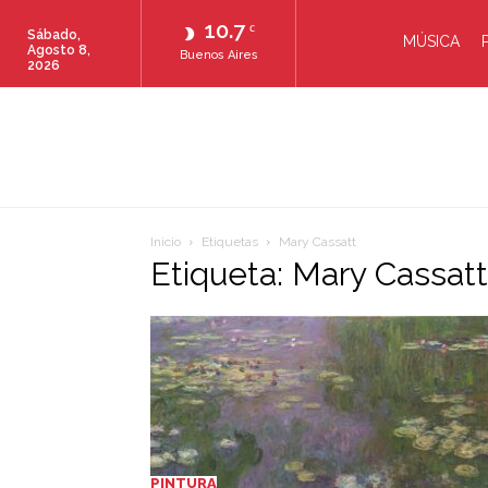
10.7
C
Sábado,
MÚSICA
Agosto 8,
Buenos Aires
2026
Inicio
Etiquetas
Mary Cassatt
Etiqueta: Mary Cassatt
PINTURA