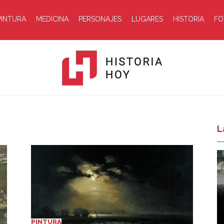
PINTURA
MEDICINA
PERSONAJES
LUGARES
HISTORIA
FO
Historia
L
Hoy
PINTURA