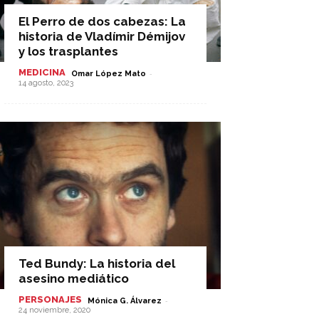
El Perro de dos cabezas: La
historia de Vladímir Démijov
y los trasplantes
MEDICINA
-
Omar López Mato
14 agosto, 2023
Ted Bundy: La historia del
asesino mediático
PERSONAJES
-
Mónica G. Álvarez
24 noviembre, 2020