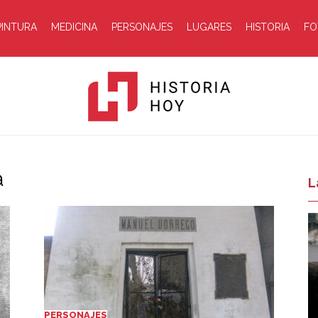
PINTURA
MEDICINA
PERSONAJES
LUGARES
HISTORIA
FO
a
Historia
L
Hoy
PERSONAJES