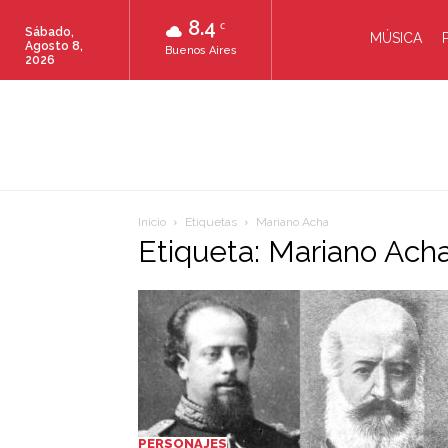
8.4
C
Sábado,
MÚSICA
Agosto 8,
Buenos Aires
2026
Inicio
Etiquetas
Mariano Acha
Etiqueta: Mariano Ach
PERSONAJES