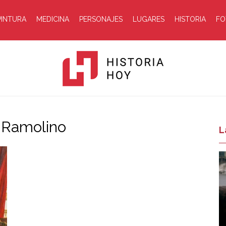
PINTURA
MEDICINA
PERSONAJES
LUGARES
HISTORIA
FO
a Ramolino
Historia
L
Hoy