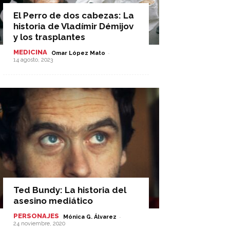
El Perro de dos cabezas: La
historia de Vladímir Démijov
y los trasplantes
MEDICINA
-
Omar López Mato
14 agosto, 2023
Ted Bundy: La historia del
asesino mediático
PERSONAJES
-
Mónica G. Álvarez
24 noviembre, 2020