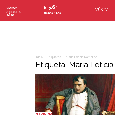
5.6
C
Viernes,
MÚSICA
Agosto 7,
Buenos Aires
2026
Inicio
Etiquetas
María Leticia Ramolino
Etiqueta: María Letici
MEDICINA