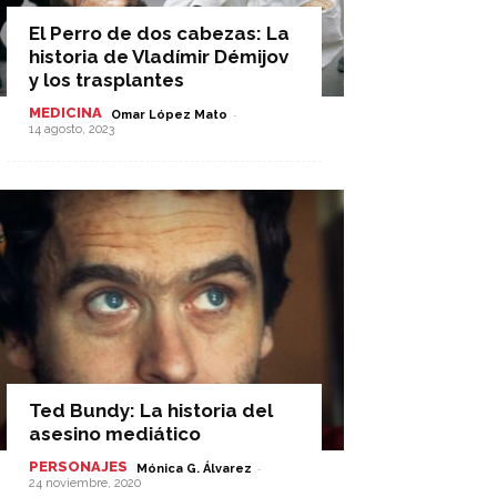
El Perro de dos cabezas: La
historia de Vladímir Démijov
y los trasplantes
MEDICINA
-
Omar López Mato
14 agosto, 2023
Ted Bundy: La historia del
asesino mediático
PERSONAJES
-
Mónica G. Álvarez
24 noviembre, 2020