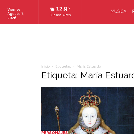
12.9
C
Viernes,
MÚSICA
Agosto 7,
Buenos Aires
2026
Inicio
Etiquetas
María Estuardo
Etiqueta: María Estuar
PERSONAJES