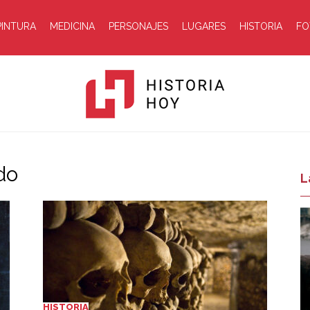
PINTURA
MEDICINA
PERSONAJES
LUGARES
HISTORIA
FO
do
Historia
L
Hoy
HISTORIA