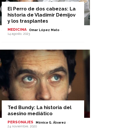
El Perro de dos cabezas: La
historia de Vladímir Démijov
y los trasplantes
MEDICINA
-
Omar López Mato
14 agosto, 2023
Ted Bundy: La historia del
asesino mediático
PERSONAJES
-
Mónica G. Álvarez
24 noviembre, 2020