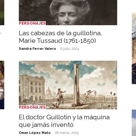
PERSONAJES
e
Las cabezas de la guillotina,
Marie Tussaud (1761-1850)
-
Sandra Ferrer Valero
6 julio, 2023
PERSONAJES
El doctor Guillotin y la máquina
que jamás inventó
-
Omar López Mato
26 marzo, 2023