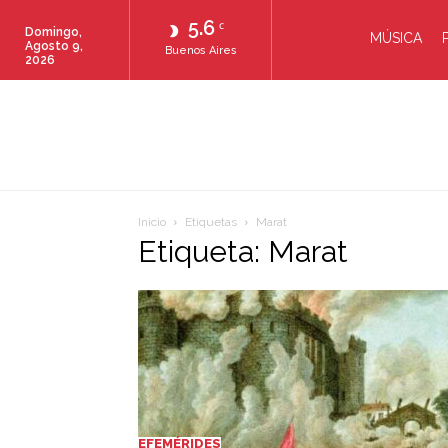
5.6
C
Domingo,
MÚSICA
Agosto 9,
Buenos Aires
2026
Inicio
Etiquetas
Marat
Etiqueta: Marat
EFEMÉRIDES