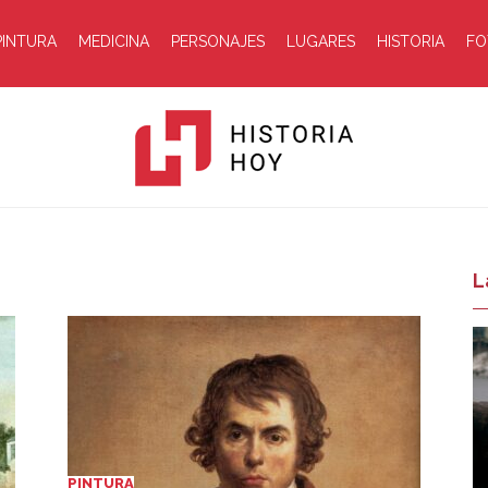
PINTURA
MEDICINA
PERSONAJES
LUGARES
HISTORIA
FO
Historia
L
Hoy
PINTURA