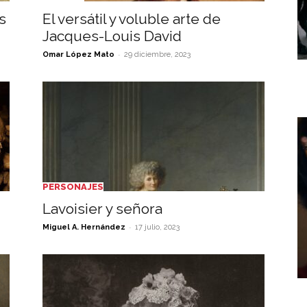
s
El versátil y voluble arte de
Jacques-Louis David
-
Omar López Mato
29 diciembre, 2023
PERSONAJES
Lavoisier y señora
-
Miguel A. Hernández
17 julio, 2023