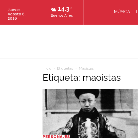
14.3
C
Jueves,
MÚSICA
Agosto 6,
Buenos Aires
2026
Inicio
Etiquetas
Maoistas
Etiqueta: maoistas
PERSONAJES