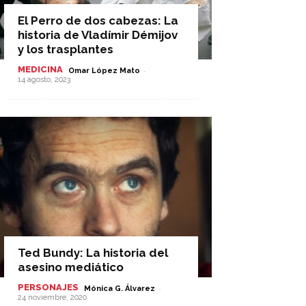
El Perro de dos cabezas: La
historia de Vladímir Démijov
y los trasplantes
MEDICINA
-
Omar López Mato
14 agosto, 2023
Ted Bundy: La historia del
asesino mediático
PERSONAJES
-
Mónica G. Álvarez
24 noviembre, 2020