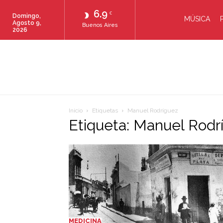
6.9
C
Domingo,
MÚSICA
Agosto 9,
Buenos Aires
2026
Inicio
Etiquetas
Manuel Rodríguez
Etiqueta: Manuel Rodr
MEDICINA