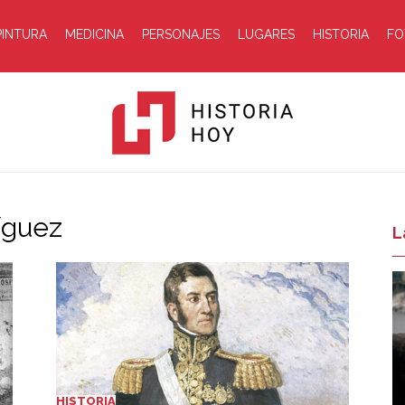
PINTURA
MEDICINA
PERSONAJES
LUGARES
HISTORIA
FO
íguez
Historia
L
Hoy
HISTORIA