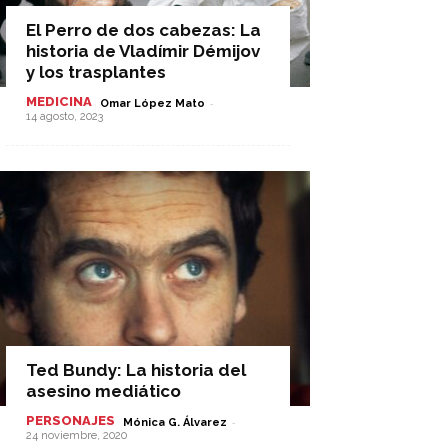
El Perro de dos cabezas: La
historia de Vladímir Démijov
y los trasplantes
MEDICINA
-
Omar López Mato
14 agosto, 2023
Ted Bundy: La historia del
asesino mediático
PERSONAJES
-
Mónica G. Álvarez
24 noviembre, 2020