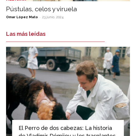
Pústulas, celos y viruela
-
Omar López Mato
23 junio, 2024
Las más leídas
El Perro de dos cabezas: La historia
de Vladímir Démijov y los trasplantes