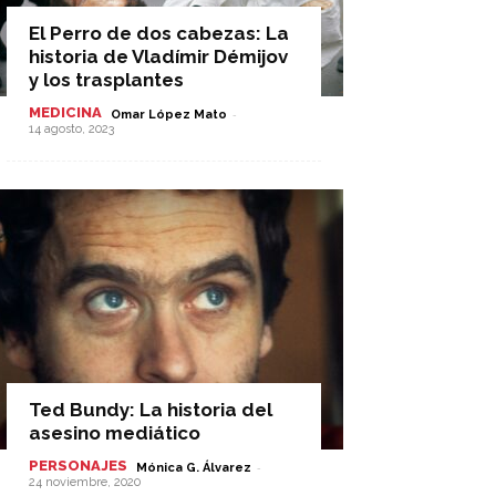
El Perro de dos cabezas: La
historia de Vladímir Démijov
y los trasplantes
MEDICINA
-
Omar López Mato
14 agosto, 2023
Ted Bundy: La historia del
asesino mediático
PERSONAJES
-
Mónica G. Álvarez
24 noviembre, 2020