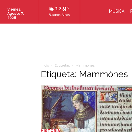
12.9
C
Viernes,
MÚSICA
Agosto 7,
Buenos Aires
2026
Inicio
Etiquetas
Mammónes
Etiqueta: Mammónes
HISTORIA