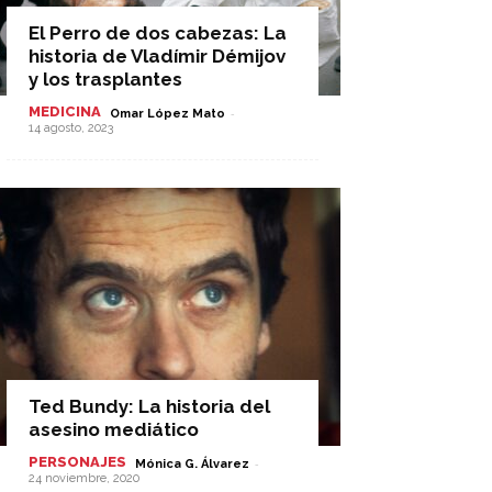
El Perro de dos cabezas: La
historia de Vladímir Démijov
y los trasplantes
MEDICINA
-
Omar López Mato
14 agosto, 2023
Ted Bundy: La historia del
asesino mediático
PERSONAJES
-
Mónica G. Álvarez
24 noviembre, 2020