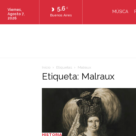
5.6
C
Viernes,
MÚSICA
Agosto 7,
Buenos Aires
2026
Inicio
Etiquetas
Malraux
Etiqueta: Malraux
HISTORIA